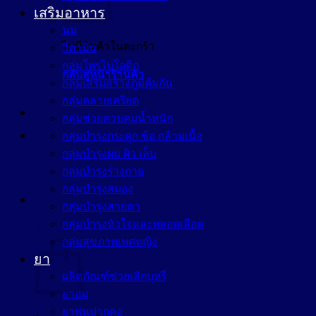
เสริมอาหาร
นม
ไม่มีสินค้าในตะกร้า
วิตามิน
กลุ่มโพรไบโอติก
กลับสู่หน้าร้านค้า
กลุ่มเสริมสร้างภูมิคุ้มกัน
กลุ่มคลายเครียด
กลุ่มช่วยควบคุมน้ำหนัก
กลุ่มบำรุงกระดูก ข้อ กล้ามเนื้อ
กลุ่มบำรุงผม ผิว เล็บ
กลุ่มบำรุงร่างกาย
กลุ่มบำรุงสมอง
กลุ่มบำรุงสายตา
กลุ่มบำรุงหัวใจและหลอดเลือด
ตะกร้าสินค้า
กลุ่มสุขภาพเพศหญิง
ยา
ผลิตภัณฑ์ช่วยเลิกบุหรี่
ยาอม
ยาพ่นปากคอ