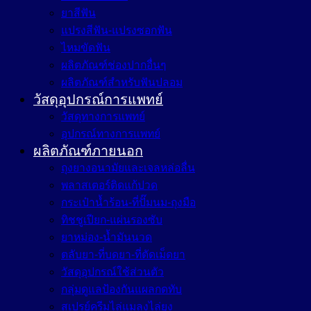
ยาสีฟัน
แปรงสีฟัน-แปรงซอกฟัน
ไหมขัดฟัน
ผลิตภัณฑ์ช่องปากอื่นๆ
ผลิตภัณฑ์สำหรับฟันปลอม
วัสดุอุปกรณ์การแพทย์
วัสดุทางการแพทย์
อุปกรณ์ทางการแพทย์
ผลิตภัณฑ์ภายนอก
ถุงยางอนามัยและเจลหล่อลื่น
พลาสเตอร์ติดแก้ปวด
กระเป๋าน้ำร้อน-ที่ปั๊มนม-ถุงมือ
ทิชชูเปียก-แผ่นรองซับ
ยาหม่อง-น้ำมันนวด
ตลับยา-ที่บดยา-ที่ตัดเม็ดยา
วัสดุอุปกรณ์ใช้ส่วนตัว
กลุ่มดูแลป้องกันแผลกดทับ
สเปรย์ครีมไล่แมลงไล่ยุง