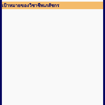
เป้าหมายของวิชาชีพเภสัชกร