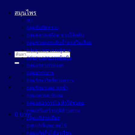
สมุนไพร
ชา
กลุ่มขับปัสสาวะ
กลุ่มคลายเครียด ช่วยให้หลับ
กลุ่มช่วยลดระดับน้ำตาลในเลือด
กลุ่มดูแลสุขภาพผู้ชาย
ค้นหา:
กลุ่มดูแลสุขภาพผู้หญิง
กลุ่มยาทาภายนอก
กลุ่มยาระบาย
กลุ่มรักษาริดสีดวงทวาร
กลุ่มรักษาแผล ฟกช้ำ
กลุ่มลดกรด ขับลม
กลุ่มลดอาการไอ ทำให้ชุ่มคอ
กลุ่มเสริมสร้างภูมิต้านทาน
0
บาท
กลุ่มแก้ปวดเมื่อย
กลุ่มแก้เจ็บคอ ลดไข้
กลุ่มแก้คลื่นไส้อาเจียน