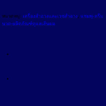
หมวดหมู่:
เครื่องสำอางและเวชสำอาง
,
แชมพู-ครีม
นวด-ผลิตภัณฑ์ดูแลเส้นผม