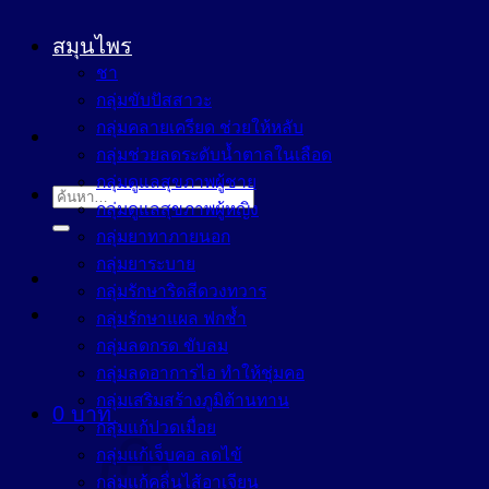
สมุนไพร
ชา
กลุ่มขับปัสสาวะ
กลุ่มคลายเครียด ช่วยให้หลับ
กลุ่มช่วยลดระดับน้ำตาลในเลือด
กลุ่มดูแลสุขภาพผู้ชาย
ค้นหา:
กลุ่มดูแลสุขภาพผู้หญิง
กลุ่มยาทาภายนอก
กลุ่มยาระบาย
กลุ่มรักษาริดสีดวงทวาร
กลุ่มรักษาแผล ฟกช้ำ
กลุ่มลดกรด ขับลม
กลุ่มลดอาการไอ ทำให้ชุ่มคอ
กลุ่มเสริมสร้างภูมิต้านทาน
0
บาท
กลุ่มแก้ปวดเมื่อย
กลุ่มแก้เจ็บคอ ลดไข้
กลุ่มแก้คลื่นไส้อาเจียน