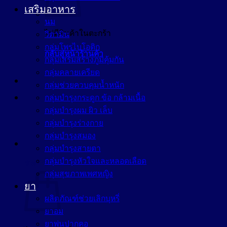
เสริมอาหาร
นม
ไม่มีสินค้าในตะกร้า
วิตามิน
กลุ่มโพรไบโอติก
กลับสู่หน้าร้านค้า
กลุ่มเสริมสร้างภูมิคุ้มกัน
กลุ่มคลายเครียด
กลุ่มช่วยควบคุมน้ำหนัก
กลุ่มบำรุงกระดูก ข้อ กล้ามเนื้อ
กลุ่มบำรุงผม ผิว เล็บ
กลุ่มบำรุงร่างกาย
กลุ่มบำรุงสมอง
กลุ่มบำรุงสายตา
กลุ่มบำรุงหัวใจและหลอดเลือด
ตะกร้าสินค้า
กลุ่มสุขภาพเพศหญิง
ยา
ผลิตภัณฑ์ช่วยเลิกบุหรี่
ยาอม
ยาพ่นปากคอ