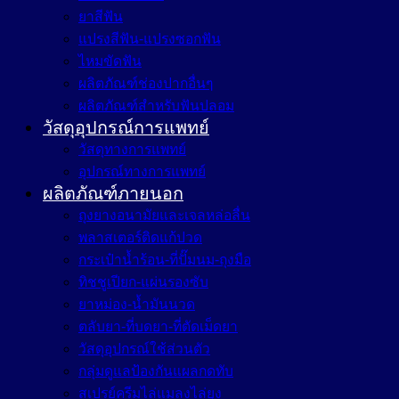
ยาสีฟัน
แปรงสีฟัน-แปรงซอกฟัน
ไหมขัดฟัน
ผลิตภัณฑ์ช่องปากอื่นๆ
ผลิตภัณฑ์สำหรับฟันปลอม
วัสดุอุปกรณ์การแพทย์
วัสดุทางการแพทย์
อุปกรณ์ทางการแพทย์
ผลิตภัณฑ์ภายนอก
ถุงยางอนามัยและเจลหล่อลื่น
พลาสเตอร์ติดแก้ปวด
กระเป๋าน้ำร้อน-ที่ปั๊มนม-ถุงมือ
ทิชชูเปียก-แผ่นรองซับ
ยาหม่อง-น้ำมันนวด
ตลับยา-ที่บดยา-ที่ตัดเม็ดยา
วัสดุอุปกรณ์ใช้ส่วนตัว
กลุ่มดูแลป้องกันแผลกดทับ
สเปรย์ครีมไล่แมลงไล่ยุง