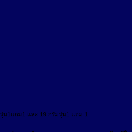
มรุ่น1แถม1 และ 19 กรัมรุ่น1 แถม 1
ิ