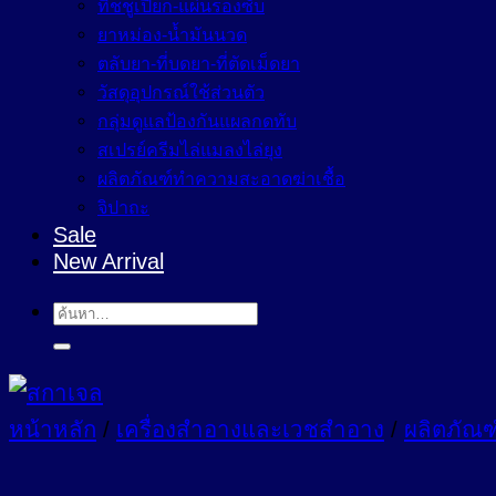
ทิชชูเปียก-แผ่นรองซับ
ยาหม่อง-น้ำมันนวด
ตลับยา-ที่บดยา-ที่ตัดเม็ดยา
วัสดุอุปกรณ์ใช้ส่วนตัว
กลุ่มดูแลป้องกันแผลกดทับ
สเปรย์ครีมไล่แมลงไล่ยุง
ผลิตภัณฑ์ทำความสะอาดฆ่าเชื้อ
จิปาถะ
Sale
New Arrival
ค้นหา:
หน้าหลัก
/
เครื่องสำอางและเวชสำอาง
/
ผลิตภัณฑ