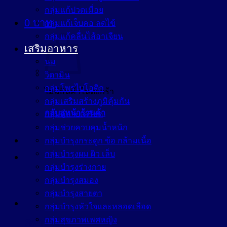
กลุ่มแก้ปวดเมื่อย
0
บาท
กลุ่มแก้เจ็บคอ ลดไข้
กลุ่มแก้คลื่นไส้อาเจียน
เสริมอาหาร
นม
วิตามิน
กลุ่มโพรไบโอติก
ไม่มีสินค้าในตะกร้า
กลุ่มเสริมสร้างภูมิคุ้มกัน
กลับสู่หน้าร้านค้า
กลุ่มคลายเครียด
กลุ่มช่วยควบคุมน้ำหนัก
กลุ่มบำรุงกระดูก ข้อ กล้ามเนื้อ
กลุ่มบำรุงผม ผิว เล็บ
กลุ่มบำรุงร่างกาย
กลุ่มบำรุงสมอง
กลุ่มบำรุงสายตา
กลุ่มบำรุงหัวใจและหลอดเลือด
กลุ่มสุขภาพเพศหญิง
ตะกร้าสินค้า