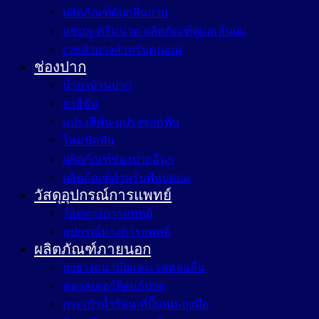
ผลิตภัณฑ์ดับกลิ่นกาย
แชมพู-ครีมนวด-ผลิตภัณฑ์ดูแลเส้นผม
เวชสำอางสำหรับคุณแม่
ช่องปาก
น้ำยาบ้วนปาก
ยาสีฟัน
แปรงสีฟัน-แปรงซอกฟัน
ไหมขัดฟัน
ผลิตภัณฑ์ช่องปากอื่นๆ
ผลิตภัณฑ์สำหรับฟันปลอม
วัสดุอุปกรณ์การแพทย์
วัสดุทางการแพทย์
อุปกรณ์ทางการแพทย์
ผลิตภัณฑ์ภายนอก
ถุงยางอนามัยและเจลหล่อลื่น
พลาสเตอร์ติดแก้ปวด
กระเป๋าน้ำร้อน-ที่ปั๊มนม-ถุงมือ