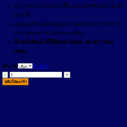
สามารถระบายความชื้นและออกซิเจนผ่านเข้า
ออกได้
แผ่นดูดซับไม่ติดแผลเวลาลอกออก ปราศจาก
กาว ลดอาการแพ้ระคายเคือง
น้ำหนักสินค้าที่ใช้คิดค่าจัดส่ง 20-25 กรัม/
กล่อง
ขนาด
ล้างค่า
จำนวน
หยิบใส่ตะกร้า
พลาส
เตอร์
ใส
กัน
น้ำ