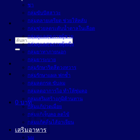
ชา
กลุ่มขับปัสสาวะ
กลุ่มคลายเครียด ช่วยให้หลับ
กลุ่มช่วยลดระดับน้ำตาลในเลือด
กลุ่มดูแลสุขภาพผู้ชาย
ค้นหา:
กลุ่มดูแลสุขภาพผู้หญิง
กลุ่มยาทาภายนอก
กลุ่มยาระบาย
กลุ่มรักษาริดสีดวงทวาร
กลุ่มรักษาแผล ฟกช้ำ
กลุ่มลดกรด ขับลม
กลุ่มลดอาการไอ ทำให้ชุ่มคอ
กลุ่มเสริมสร้างภูมิต้านทาน
0
บาท
กลุ่มแก้ปวดเมื่อย
กลุ่มแก้เจ็บคอ ลดไข้
กลุ่มแก้คลื่นไส้อาเจียน
เสริมอาหาร
นม