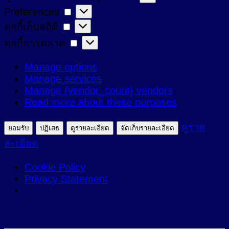
Preferences
Preferences
ที่
คุกกี้
คุกกี้เก็บสถิติ
จำเป็น
เก็บ
คุกกี้
คุกกี้การตลาด
สถิติ
การ
Manage options
ตลาด
Manage services
Manage {vendor_count} vendors
Read more about these purposes
ดูราย
ยอมรับ
ปฏิเสธ
ดูรายละเอียด
จัดเก็บรายละเอียด
ละเอียด
Cookie Policy
Privacy Statement
ข้าม