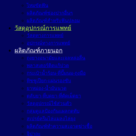
ไหมขัดฟัน
ผลิตภัณฑ์ช่องปากอื่นๆ
ผลิตภัณฑ์สำหรับฟันปลอม
วัสดุอุปกรณ์การแพทย์
วัสดุทางการแพทย์
อุปกรณ์ทางการแพทย์
ผลิตภัณฑ์ภายนอก
ถุงยางอนามัยและเจลหล่อลื่น
พลาสเตอร์ติดแก้ปวด
กระเป๋าน้ำร้อน-ที่ปั๊มนม-ถุงมือ
ทิชชูเปียก-แผ่นรองซับ
ยาหม่อง-น้ำมันนวด
ตลับยา-ที่บดยา-ที่ตัดเม็ดยา
วัสดุอุปกรณ์ใช้ส่วนตัว
กลุ่มดูแลป้องกันแผลกดทับ
สเปรย์ครีมไล่แมลงไล่ยุง
ผลิตภัณฑ์ทำความสะอาดฆ่าเชื้อ
จิปาถะ