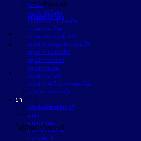
ไม่มีสินค้าในตะกร้า
วิตามิน
กลุ่มโพรไบโอติก
กลับสู่หน้าร้านค้า
กลุ่มเสริมสร้างภูมิคุ้มกัน
กลุ่มคลายเครียด
กลุ่มช่วยควบคุมน้ำหนัก
กลุ่มบำรุงกระดูก ข้อ กล้ามเนื้อ
กลุ่มบำรุงผม ผิว เล็บ
กลุ่มบำรุงร่างกาย
กลุ่มบำรุงสมอง
กลุ่มบำรุงสายตา
กลุ่มบำรุงหัวใจและหลอดเลือด
ตะกร้าสินค้า
กลุ่มสุขภาพเพศหญิง
ยา
ผลิตภัณฑ์ช่วยเลิกบุหรี่
ยาอม
ยาพ่นปากคอ
ไม่มีสินค้าในตะกร้า
ยาแก้วิงเวียนศีรษะ
ยาถ่ายพยาธิ