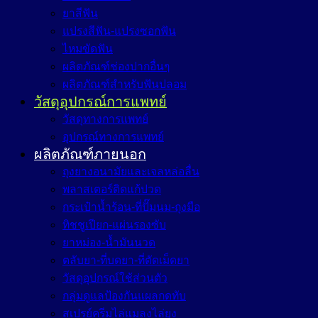
ยาสีฟัน
แปรงสีฟัน-แปรงซอกฟัน
ไหมขัดฟัน
ผลิตภัณฑ์ช่องปากอื่นๆ
ผลิตภัณฑ์สำหรับฟันปลอม
วัสดุอุปกรณ์การแพทย์
วัสดุทางการแพทย์
อุปกรณ์ทางการแพทย์
ผลิตภัณฑ์ภายนอก
ถุงยางอนามัยและเจลหล่อลื่น
พลาสเตอร์ติดแก้ปวด
กระเป๋าน้ำร้อน-ที่ปั๊มนม-ถุงมือ
ทิชชูเปียก-แผ่นรองซับ
ยาหม่อง-น้ำมันนวด
ตลับยา-ที่บดยา-ที่ตัดเม็ดยา
วัสดุอุปกรณ์ใช้ส่วนตัว
กลุ่มดูแลป้องกันแผลกดทับ
สเปรย์ครีมไล่แมลงไล่ยุง