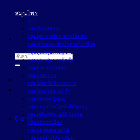
สมุนไพร
ชา
กลุ่มขับปัสสาวะ
กลุ่มคลายเครียด ช่วยให้หลับ
กลุ่มช่วยลดระดับน้ำตาลในเลือด
กลุ่มดูแลสุขภาพผู้ชาย
ค้นหา:
กลุ่มดูแลสุขภาพผู้หญิง
กลุ่มยาทาภายนอก
กลุ่มยาระบาย
กลุ่มรักษาริดสีดวงทวาร
กลุ่มรักษาแผล ฟกช้ำ
กลุ่มลดกรด ขับลม
กลุ่มลดอาการไอ ทำให้ชุ่มคอ
กลุ่มเสริมสร้างภูมิต้านทาน
0
บาท
กลุ่มแก้ปวดเมื่อย
กลุ่มแก้เจ็บคอ ลดไข้
กลุ่มแก้คลื่นไส้อาเจียน