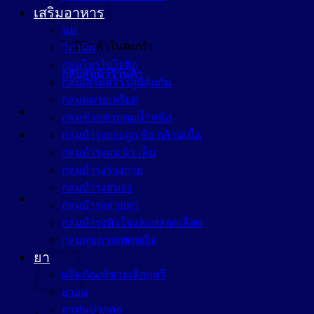
เสริมอาหาร
นม
ไม่มีสินค้าในตะกร้า
วิตามิน
กลุ่มโพรไบโอติก
กลับสู่หน้าร้านค้า
กลุ่มเสริมสร้างภูมิคุ้มกัน
กลุ่มคลายเครียด
กลุ่มช่วยควบคุมน้ำหนัก
กลุ่มบำรุงกระดูก ข้อ กล้ามเนื้อ
กลุ่มบำรุงผม ผิว เล็บ
กลุ่มบำรุงร่างกาย
กลุ่มบำรุงสมอง
กลุ่มบำรุงสายตา
กลุ่มบำรุงหัวใจและหลอดเลือด
ตะกร้าสินค้า
กลุ่มสุขภาพเพศหญิง
ยา
ผลิตภัณฑ์ช่วยเลิกบุหรี่
ยาอม
ยาพ่นปากคอ