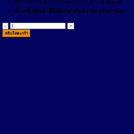
ซักทำความสะอาดและนำกลับมาใช้ใหม่ได้
น้ำหนักสินค้าที่ใช้คิดค่าจัดส่ง 50 กรัม/กล่อง
จำนวน
หยิบใส่ตะกร้า
ซัพพอร์ต
ต้น
ขา
เค
ที
ดี
กริบ
ชิ้น