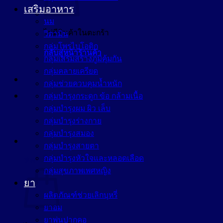
เสริมอาหาร
นม
ไม่มีสินค้าในตะกร้า
วิตามิน
กลุ่มโพรไบโอติก
กลับสู่หน้าร้านค้า
กลุ่มเสริมสร้างภูมิคุ้มกัน
กลุ่มคลายเครียด
กลุ่มช่วยควบคุมน้ำหนัก
กลุ่มบำรุงกระดูก ข้อ กล้ามเนื้อ
กลุ่มบำรุงผม ผิว เล็บ
กลุ่มบำรุงร่างกาย
กลุ่มบำรุงสมอง
กลุ่มบำรุงสายตา
กลุ่มบำรุงหัวใจและหลอดเลือด
ตะกร้าสินค้า
กลุ่มสุขภาพเพศหญิง
ยา
ผลิตภัณฑ์ช่วยเลิกบุหรี่
ยาอม
ยาพ่นปากคอ