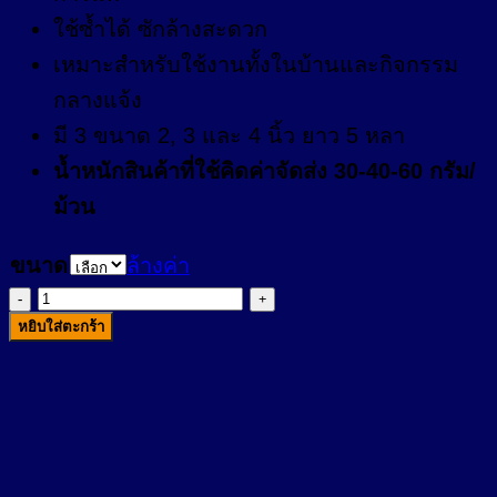
ใช้ซ้ำได้ ซักล้างสะดวก
เหมาะสำหรับใช้งานทั้งในบ้านและกิจกรรม
กลางแจ้ง
มี 3 ขนาด 2, 3 และ 4 นิ้ว ยาว 5 หลา
น้ำหนักสินค้าที่ใช้คิดค่าจัดส่ง 30-40-60 กรัม/
ม้วน
ขนาด
ล้างค่า
จำนวน
หยิบใส่ตะกร้า
Elastic
Bandage
ผ้า
ยืด
พัน
เคล็ด