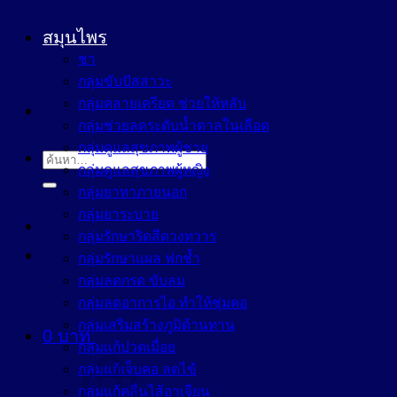
สมุนไพร
ชา
กลุ่มขับปัสสาวะ
กลุ่มคลายเครียด ช่วยให้หลับ
กลุ่มช่วยลดระดับน้ำตาลในเลือด
กลุ่มดูแลสุขภาพผู้ชาย
ค้นหา:
กลุ่มดูแลสุขภาพผู้หญิง
กลุ่มยาทาภายนอก
กลุ่มยาระบาย
กลุ่มรักษาริดสีดวงทวาร
กลุ่มรักษาแผล ฟกช้ำ
กลุ่มลดกรด ขับลม
กลุ่มลดอาการไอ ทำให้ชุ่มคอ
กลุ่มเสริมสร้างภูมิต้านทาน
0
บาท
กลุ่มแก้ปวดเมื่อย
กลุ่มแก้เจ็บคอ ลดไข้
กลุ่มแก้คลื่นไส้อาเจียน