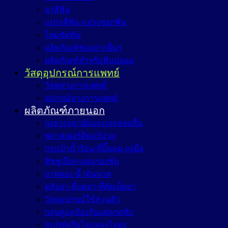
ยาสีฟัน
แปรงสีฟัน-แปรงซอกฟัน
ไหมขัดฟัน
ผลิตภัณฑ์ช่องปากอื่นๆ
ผลิตภัณฑ์สำหรับฟันปลอม
วัสดุอุปกรณ์การแพทย์
วัสดุทางการแพทย์
อุปกรณ์ทางการแพทย์
ผลิตภัณฑ์ภายนอก
ถุงยางอนามัยและเจลหล่อลื่น
พลาสเตอร์ติดแก้ปวด
กระเป๋าน้ำร้อน-ที่ปั๊มนม-ถุงมือ
ทิชชูเปียก-แผ่นรองซับ
ยาหม่อง-น้ำมันนวด
ตลับยา-ที่บดยา-ที่ตัดเม็ดยา
วัสดุอุปกรณ์ใช้ส่วนตัว
กลุ่มดูแลป้องกันแผลกดทับ
สเปรย์ครีมไล่แมลงไล่ยุง