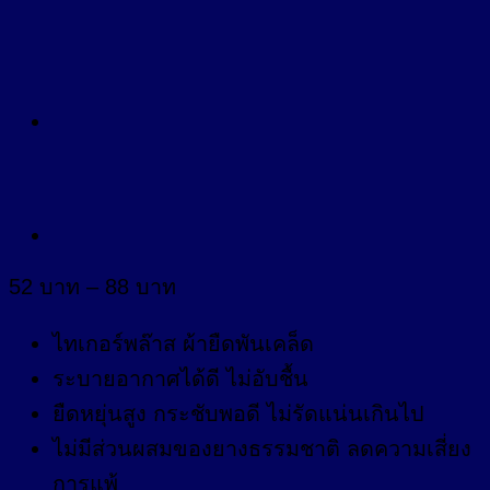
Price
52
บาท
–
88
บาท
range:
52 บาท
ไทเกอร์พล๊าส ผ้ายืดพันเคล็ด
through
ระบายอากาศได้ดี ไม่อับชื้น
88 บาท
ยืดหยุ่นสูง กระชับพอดี ไม่รัดแน่นเกินไป
ไม่มีส่วนผสมของยางธรรมชาติ ลดความเสี่ยง
การแพ้