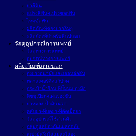
ยาสีฟัน
แปรงสีฟัน-แปรงซอกฟัน
ไหมขัดฟัน
ผลิตภัณฑ์ช่องปากอื่นๆ
ผลิตภัณฑ์สำหรับฟันปลอม
วัสดุอุปกรณ์การแพทย์
วัสดุทางการแพทย์
อุปกรณ์ทางการแพทย์
ผลิตภัณฑ์ภายนอก
ถุงยางอนามัยและเจลหล่อลื่น
พลาสเตอร์ติดแก้ปวด
กระเป๋าน้ำร้อน-ที่ปั๊มนม-ถุงมือ
ทิชชูเปียก-แผ่นรองซับ
ยาหม่อง-น้ำมันนวด
ตลับยา-ที่บดยา-ที่ตัดเม็ดยา
วัสดุอุปกรณ์ใช้ส่วนตัว
กลุ่มดูแลป้องกันแผลกดทับ
สเปรย์ครีมไล่แมลงไล่ยุง