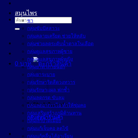
สมุนไพร
ค้นหา:
ชา
กลุ่มขับปัสสาวะ
กลุ่มคลายเครียด ช่วยให้หลับ
กลุ่มช่วยลดระดับน้ำตาลในเลือด
กลุ่มดูแลสุขภาพผู้ชาย
กลุ่มดูแลสุขภาพผู้หญิง
0
บาท
กลุ่มยาทาภายนอก
กลุ่มยาระบาย
กลุ่มรักษาริดสีดวงทวาร
กลุ่มรักษาแผล ฟกช้ำ
กลุ่มลดกรด ขับลม
ไม่มีสินค้าในตะกร้า
กลุ่มลดอาการไอ ทำให้ชุ่มคอ
กลุ่มเสริมสร้างภูมิต้านทาน
กลับสู่หน้าร้านค้า
กลุ่มแก้ปวดเมื่อย
กลุ่มแก้เจ็บคอ ลดไข้
กลุ่มแก้คลื่นไส้อาเจียน