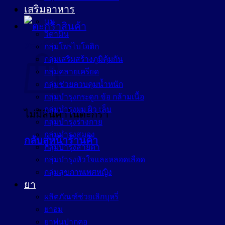
เสริมอาหาร
นม
วิตามิน
ตะกร้าสินค้า
กลุ่มโพรไบโอติก
กลุ่มเสริมสร้างภูมิคุ้มกัน
กลุ่มคลายเครียด
กลุ่มช่วยควบคุมน้ำหนัก
กลุ่มบำรุงกระดูก ข้อ กล้ามเนื้อ
กลุ่มบำรุงผม ผิว เล็บ
ไม่มีสินค้าในตะกร้า
กลุ่มบำรุงร่างกาย
กลุ่มบำรุงสมอง
กลับสู่หน้าร้านค้า
กลุ่มบำรุงสายตา
กลุ่มบำรุงหัวใจและหลอดเลือด
กลุ่มสุขภาพเพศหญิง
ยา
ผลิตภัณฑ์ช่วยเลิกบุหรี่
ยาอม
ยาพ่นปากคอ