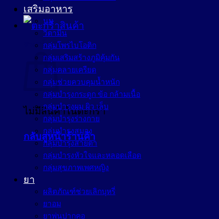
เสริมอาหาร
นม
วิตามิน
ตะกร้าสินค้า
กลุ่มโพรไบโอติก
กลุ่มเสริมสร้างภูมิคุ้มกัน
กลุ่มคลายเครียด
กลุ่มช่วยควบคุมน้ำหนัก
กลุ่มบำรุงกระดูก ข้อ กล้ามเนื้อ
กลุ่มบำรุงผม ผิว เล็บ
ไม่มีสินค้าในตะกร้า
กลุ่มบำรุงร่างกาย
กลุ่มบำรุงสมอง
กลับสู่หน้าร้านค้า
กลุ่มบำรุงสายตา
กลุ่มบำรุงหัวใจและหลอดเลือด
กลุ่มสุขภาพเพศหญิง
ยา
ผลิตภัณฑ์ช่วยเลิกบุหรี่
ยาอม
ยาพ่นปากคอ