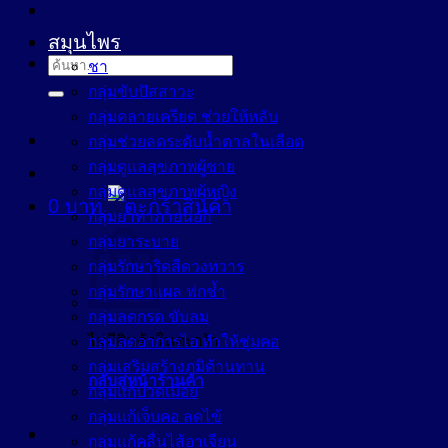
สมุนไพร
ค้นหา:
ชา
กลุ่มขับปัสสาวะ
กลุ่มคลายเครียด ช่วยให้หลับ
กลุ่มช่วยลดระดับน้ำตาลในเลือด
กลุ่มดูแลสุขภาพผู้ชาย
กลุ่มดูแลสุขภาพผู้หญิง
0
บาท
กลุ่มยาทาภายนอก
กลุ่มยาระบาย
กลุ่มรักษาริดสีดวงทวาร
กลุ่มรักษาแผล ฟกช้ำ
กลุ่มลดกรด ขับลม
ไม่มีสินค้าในตะกร้า
กลุ่มลดอาการไอ ทำให้ชุ่มคอ
กลุ่มเสริมสร้างภูมิต้านทาน
กลับสู่หน้าร้านค้า
กลุ่มแก้ปวดเมื่อย
กลุ่มแก้เจ็บคอ ลดไข้
กลุ่มแก้คลื่นไส้อาเจียน