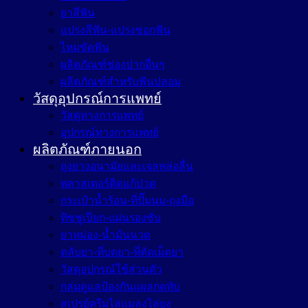
ยาสีฟัน
แปรงสีฟัน-แปรงซอกฟัน
ไหมขัดฟัน
ผลิตภัณฑ์ช่องปากอื่นๆ
ผลิตภัณฑ์สำหรับฟันปลอม
วัสดุอุปกรณ์การแพทย์
วัสดุทางการแพทย์
อุปกรณ์ทางการแพทย์
ผลิตภัณฑ์ภายนอก
ถุงยางอนามัยและเจลหล่อลื่น
พลาสเตอร์ติดแก้ปวด
กระเป๋าน้ำร้อน-ที่ปั๊มนม-ถุงมือ
ทิชชูเปียก-แผ่นรองซับ
ยาหม่อง-น้ำมันนวด
ตลับยา-ที่บดยา-ที่ตัดเม็ดยา
วัสดุอุปกรณ์ใช้ส่วนตัว
กลุ่มดูแลป้องกันแผลกดทับ
สเปรย์ครีมไล่แมลงไล่ยุง