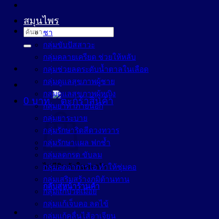
สมุนไพร
ค้นหา:
ชา
กลุ่มขับปัสสาวะ
กลุ่มคลายเครียด ช่วยให้หลับ
กลุ่มช่วยลดระดับน้ำตาลในเลือด
กลุ่มดูแลสุขภาพผู้ชาย
กลุ่มดูแลสุขภาพผู้หญิง
0
บาท
กลุ่มยาทาภายนอก
กลุ่มยาระบาย
กลุ่มรักษาริดสีดวงทวาร
กลุ่มรักษาแผล ฟกช้ำ
กลุ่มลดกรด ขับลม
ไม่มีสินค้าในตะกร้า
กลุ่มลดอาการไอ ทำให้ชุ่มคอ
กลุ่มเสริมสร้างภูมิต้านทาน
กลับสู่หน้าร้านค้า
กลุ่มแก้ปวดเมื่อย
กลุ่มแก้เจ็บคอ ลดไข้
กลุ่มแก้คลื่นไส้อาเจียน