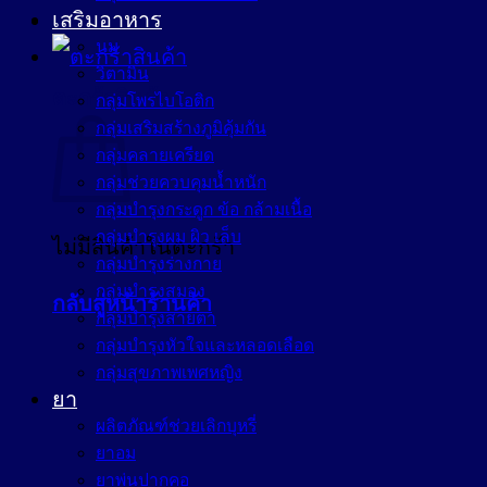
เสริมอาหาร
นม
วิตามิน
ตะกร้าสินค้า
กลุ่มโพรไบโอติก
กลุ่มเสริมสร้างภูมิคุ้มกัน
กลุ่มคลายเครียด
กลุ่มช่วยควบคุมน้ำหนัก
กลุ่มบำรุงกระดูก ข้อ กล้ามเนื้อ
กลุ่มบำรุงผม ผิว เล็บ
ไม่มีสินค้าในตะกร้า
กลุ่มบำรุงร่างกาย
กลุ่มบำรุงสมอง
กลับสู่หน้าร้านค้า
กลุ่มบำรุงสายตา
กลุ่มบำรุงหัวใจและหลอดเลือด
กลุ่มสุขภาพเพศหญิง
ยา
ผลิตภัณฑ์ช่วยเลิกบุหรี่
ยาอม
ยาพ่นปากคอ