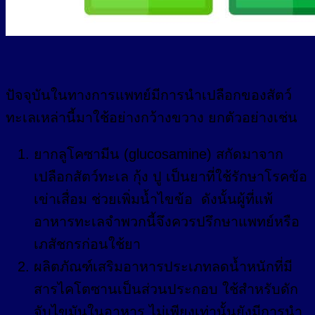
ปัจจุบันในทางการแพทย์มีการนำเปลือกของสัตว์
ทะเลเหล่านี้มาใช้อย่างกว้างขวาง ยกตัวอย่างเช่น
ยากลูโคซามีน (glucosamine) สกัดมาจาก
เปลือกสัตว์ทะเล กุ้ง ปู เป็นยาที่ใช้รักษาโรคข้อ
เข่าเสื่อม ช่วยเพิ่มน้ำไขข้อ ดังนั้นผู้ที่แพ้
อาหารทะเลจำพวกนี้จึงควรปรึกษาแพทย์หรือ
เภสัชกรก่อนใช้ยา
ผลิตภัณฑ์เสริมอาหารประเภทลดน้ำหนักที่มี
สารไคโตซานเป็นส่วนประกอบ ใช้สำหรับดัก
จับไขมันในอาหาร ไม่เพียงเท่านั้นยังมีการนำ