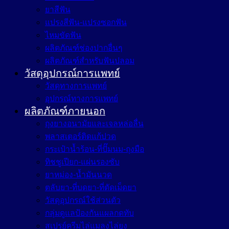
ยาสีฟัน
แปรงสีฟัน-แปรงซอกฟัน
ไหมขัดฟัน
ผลิตภัณฑ์ช่องปากอื่นๆ
ผลิตภัณฑ์สำหรับฟันปลอม
วัสดุอุปกรณ์การแพทย์
วัสดุทางการแพทย์
อุปกรณ์ทางการแพทย์
ผลิตภัณฑ์ภายนอก
ถุงยางอนามัยและเจลหล่อลื่น
พลาสเตอร์ติดแก้ปวด
กระเป๋าน้ำร้อน-ที่ปั๊มนม-ถุงมือ
ทิชชูเปียก-แผ่นรองซับ
ยาหม่อง-น้ำมันนวด
ตลับยา-ที่บดยา-ที่ตัดเม็ดยา
วัสดุอุปกรณ์ใช้ส่วนตัว
กลุ่มดูแลป้องกันแผลกดทับ
สเปรย์ครีมไล่แมลงไล่ยุง