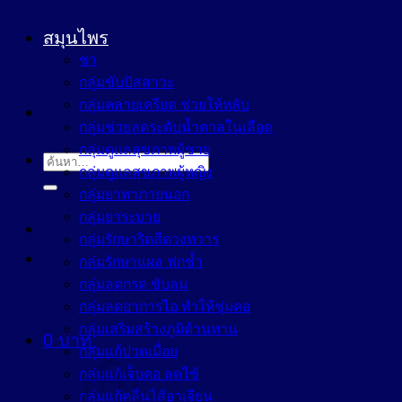
สมุนไพร
ชา
กลุ่มขับปัสสาวะ
กลุ่มคลายเครียด ช่วยให้หลับ
กลุ่มช่วยลดระดับน้ำตาลในเลือด
กลุ่มดูแลสุขภาพผู้ชาย
ค้นหา:
กลุ่มดูแลสุขภาพผู้หญิง
กลุ่มยาทาภายนอก
กลุ่มยาระบาย
กลุ่มรักษาริดสีดวงทวาร
กลุ่มรักษาแผล ฟกช้ำ
กลุ่มลดกรด ขับลม
กลุ่มลดอาการไอ ทำให้ชุ่มคอ
กลุ่มเสริมสร้างภูมิต้านทาน
0
บาท
กลุ่มแก้ปวดเมื่อย
กลุ่มแก้เจ็บคอ ลดไข้
กลุ่มแก้คลื่นไส้อาเจียน