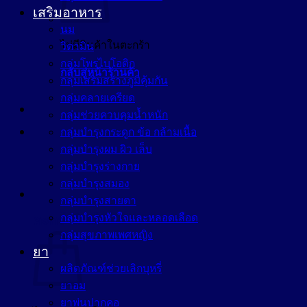
เสริมอาหาร
นม
ไม่มีสินค้าในตะกร้า
วิตามิน
กลุ่มโพรไบโอติก
กลับสู่หน้าร้านค้า
กลุ่มเสริมสร้างภูมิคุ้มกัน
กลุ่มคลายเครียด
กลุ่มช่วยควบคุมน้ำหนัก
กลุ่มบำรุงกระดูก ข้อ กล้ามเนื้อ
กลุ่มบำรุงผม ผิว เล็บ
กลุ่มบำรุงร่างกาย
กลุ่มบำรุงสมอง
กลุ่มบำรุงสายตา
กลุ่มบำรุงหัวใจและหลอดเลือด
ตะกร้าสินค้า
กลุ่มสุขภาพเพศหญิง
ยา
ผลิตภัณฑ์ช่วยเลิกบุหรี่
ยาอม
ยาพ่นปากคอ