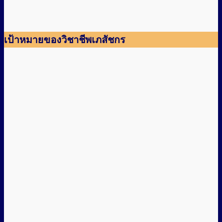
เป้าหมายของวิชาชีพเภสัชกร