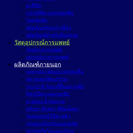
ยาสีฟัน
แปรงสีฟัน-แปรงซอกฟัน
ไหมขัดฟัน
ผลิตภัณฑ์ช่องปากอื่นๆ
ผลิตภัณฑ์สำหรับฟันปลอม
วัสดุอุปกรณ์การแพทย์
วัสดุทางการแพทย์
อุปกรณ์ทางการแพทย์
ผลิตภัณฑ์ภายนอก
ถุงยางอนามัยและเจลหล่อลื่น
พลาสเตอร์ติดแก้ปวด
กระเป๋าน้ำร้อน-ที่ปั๊มนม-ถุงมือ
ทิชชูเปียก-แผ่นรองซับ
ยาหม่อง-น้ำมันนวด
ตลับยา-ที่บดยา-ที่ตัดเม็ดยา
วัสดุอุปกรณ์ใช้ส่วนตัว
กลุ่มดูแลป้องกันแผลกดทับ
สเปรย์ครีมไล่แมลงไล่ยุง