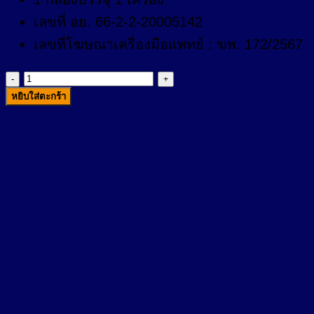
เลขที่ อย. 66-2-2-20005142
เลขที่โฆษณาเครื่องมือแพทย์ : ฆพ. 172/2567
จำนวน
หยิบใส่ตะกร้า
OMRON
HV-
F013
เครื่อง
นวด
ไฟฟ้า
ชิ้น