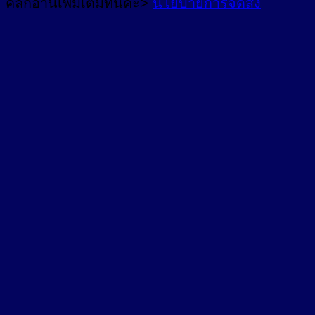
คลิ๊กอ่านเพิ่มเติมที่นี่คะ>
นโยบายการจัดส่ง