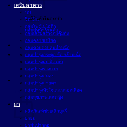
เสริมอาหาร
นม
ไม่มีสินค้าในตะกร้า
วิตามิน
กลุ่มโพรไบโอติก
กลับสู่หน้าร้านค้า
กลุ่มเสริมสร้างภูมิคุ้มกัน
กลุ่มคลายเครียด
กลุ่มช่วยควบคุมน้ำหนัก
กลุ่มบำรุงกระดูก ข้อ กล้ามเนื้อ
กลุ่มบำรุงผม ผิว เล็บ
กลุ่มบำรุงร่างกาย
กลุ่มบำรุงสมอง
กลุ่มบำรุงสายตา
กลุ่มบำรุงหัวใจและหลอดเลือด
ตะกร้าสินค้า
กลุ่มสุขภาพเพศหญิง
ยา
ผลิตภัณฑ์ช่วยเลิกบุหรี่
ยาอม
ยาพ่นปากคอ