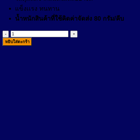
แข็งเเรง ทนทาน
น้ำหนักสินค้าที่ใช้คิดค่าจัดส่ง 80 กรัม/คีบ
จำนวน
หยิบใส่ตะกร้า
กรรไกร
ตัด
หนัง
ส
แตน
เลส
ชิ้น