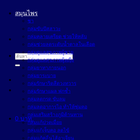
สมุนไพร
ชา
กลุ่มขับปัสสาวะ
กลุ่มคลายเครียด ช่วยให้หลับ
กลุ่มช่วยลดระดับน้ำตาลในเลือด
กลุ่มดูแลสุขภาพผู้ชาย
ค้นหา:
กลุ่มดูแลสุขภาพผู้หญิง
กลุ่มยาทาภายนอก
กลุ่มยาระบาย
กลุ่มรักษาริดสีดวงทวาร
กลุ่มรักษาแผล ฟกช้ำ
กลุ่มลดกรด ขับลม
กลุ่มลดอาการไอ ทำให้ชุ่มคอ
กลุ่มเสริมสร้างภูมิต้านทาน
0
บาท
กลุ่มแก้ปวดเมื่อย
กลุ่มแก้เจ็บคอ ลดไข้
กลุ่มแก้คลื่นไส้อาเจียน