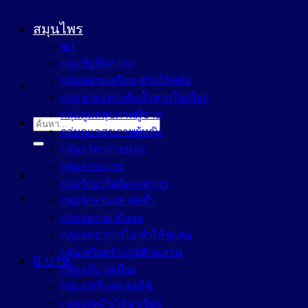
สมุนไพร
ชา
กลุ่มขับปัสสาวะ
กลุ่มคลายเครียด ช่วยให้หลับ
กลุ่มช่วยลดระดับน้ำตาลในเลือด
กลุ่มดูแลสุขภาพผู้ชาย
ค้นหา:
กลุ่มดูแลสุขภาพผู้หญิง
กลุ่มยาทาภายนอก
กลุ่มยาระบาย
กลุ่มรักษาริดสีดวงทวาร
กลุ่มรักษาแผล ฟกช้ำ
กลุ่มลดกรด ขับลม
กลุ่มลดอาการไอ ทำให้ชุ่มคอ
กลุ่มเสริมสร้างภูมิต้านทาน
0
บาท
กลุ่มแก้ปวดเมื่อย
กลุ่มแก้เจ็บคอ ลดไข้
กลุ่มแก้คลื่นไส้อาเจียน