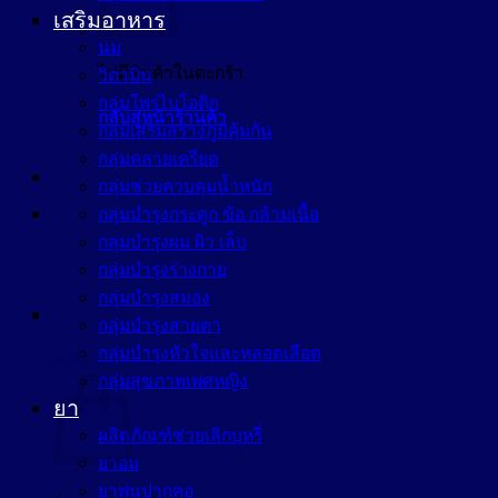
เสริมอาหาร
นม
ไม่มีสินค้าในตะกร้า
วิตามิน
กลุ่มโพรไบโอติก
กลับสู่หน้าร้านค้า
กลุ่มเสริมสร้างภูมิคุ้มกัน
กลุ่มคลายเครียด
กลุ่มช่วยควบคุมน้ำหนัก
กลุ่มบำรุงกระดูก ข้อ กล้ามเนื้อ
กลุ่มบำรุงผม ผิว เล็บ
กลุ่มบำรุงร่างกาย
กลุ่มบำรุงสมอง
กลุ่มบำรุงสายตา
กลุ่มบำรุงหัวใจและหลอดเลือด
ตะกร้าสินค้า
กลุ่มสุขภาพเพศหญิง
ยา
ผลิตภัณฑ์ช่วยเลิกบุหรี่
ยาอม
ยาพ่นปากคอ