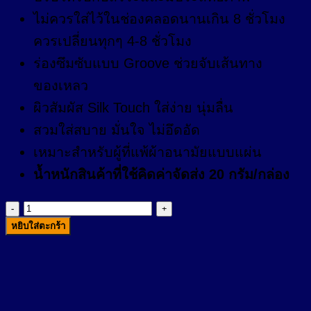
ไม่ควรใส่ไว้ในช่องคลอดนานเกิน 8 ชั่วโมง
ควรเปลี่ยนทุกๆ 4-8 ชั่วโมง
ร่องซึมซับแบบ Groove ช่วยจับเส้นทาง
ของเหลว
ผิวสัมผัส Silk Touch ใส่ง่าย นุ่มลื่น
สวมใส่สบาย มั่นใจ ไม่อึดอัด
เหมาะสำหรับผู้ที่แพ้ผ้าอนามัยแบบแผ่น
น้ำหนักสินค้าที่ใช้คิดค่าจัดส่ง 20 กรัม/กล่อง
จำนวน
หยิบใส่ตะกร้า
ผ้า
อนามัย
แบบ
สอด