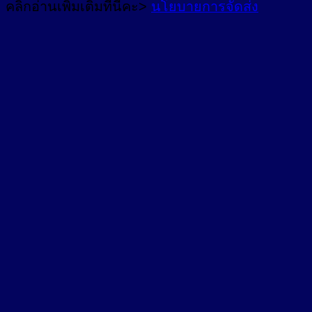
คลิ๊กอ่านเพิ่มเติมที่นี่คะ>
นโยบายการจัดส่ง