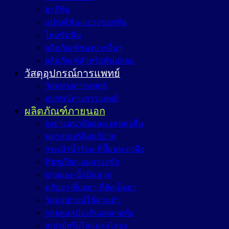
ยาสีฟัน
แปรงสีฟัน-แปรงซอกฟัน
ไหมขัดฟัน
ผลิตภัณฑ์ช่องปากอื่นๆ
ผลิตภัณฑ์สำหรับฟันปลอม
วัสดุอุปกรณ์การแพทย์
วัสดุทางการแพทย์
อุปกรณ์ทางการแพทย์
ผลิตภัณฑ์ภายนอก
ถุงยางอนามัยและเจลหล่อลื่น
พลาสเตอร์ติดแก้ปวด
กระเป๋าน้ำร้อน-ที่ปั๊มนม-ถุงมือ
ทิชชูเปียก-แผ่นรองซับ
ยาหม่อง-น้ำมันนวด
ตลับยา-ที่บดยา-ที่ตัดเม็ดยา
วัสดุอุปกรณ์ใช้ส่วนตัว
กลุ่มดูแลป้องกันแผลกดทับ
สเปรย์ครีมไล่แมลงไล่ยุง